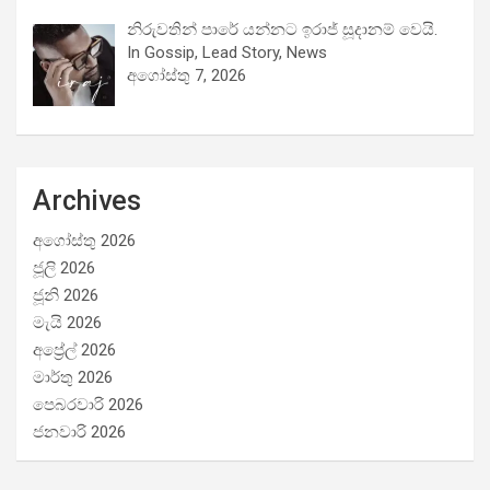
නිරුවතින් පාරේ යන්නට ඉරාජ් සූදානම් වෙයි.
In Gossip, Lead Story, News
අගෝස්තු 7, 2026
Archives
අගෝස්තු 2026
ජූලි 2026
ජූනි 2026
මැයි 2026
අප්‍රේල් 2026
මාර්තු 2026
පෙබරවාරි 2026
ජනවාරි 2026