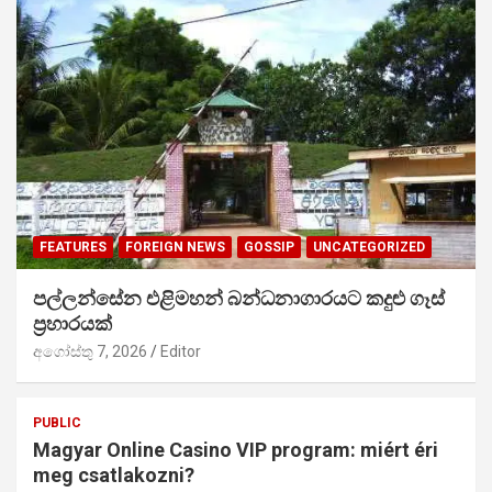
FEATURES
FOREIGN NEWS
GOSSIP
UNCATEGORIZED
පල්ලන්සේන එළිමහන් බන්ධනාගාරයට කදුළු ගෑස්
ප්‍රහාරයක්
අගෝස්තු 7, 2026
Editor
PUBLIC
Magyar Online Casino VIP program: miért éri
meg csatlakozni?