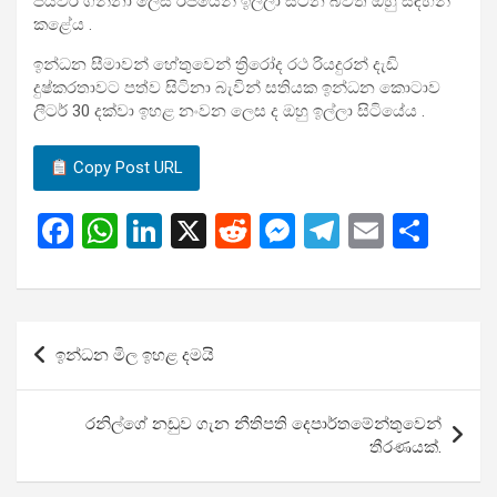
පියවර ගන්නා ලෙස රජයෙන් ඉල්ලා සිටින බවත් ඔහු සඳහන්
කළේය .
ඉන්ධන සීමාවන් හේතුවෙන් ත්‍රිරෝද රථ රියදුරන් දැඩි
දුෂ්කරතාවට පත්ව සිටිනා බැවින් සතියක ඉන්ධන කොටාව
ලීටර් 30 දක්වා ඉහළ නංවන ලෙස ද ඔහු ඉල්ලා සිටියේය .
Copy Post URL
F
W
Li
X
R
M
T
E
S
a
h
n
e
es
el
m
h
ce
at
ke
d
se
e
ail
ar
b
s
dI
di
n
gr
e
ලිපි
ඉන්ධන මිල ඉහළ දමයි
o
A
n
t
g
a
යාත්‍රණය
o
p
er
m
රනිල්ගේ නඩුව ගැන නීතිපති දෙපාර්තමේන්තුවෙන්
k
p
තීරණයක්.