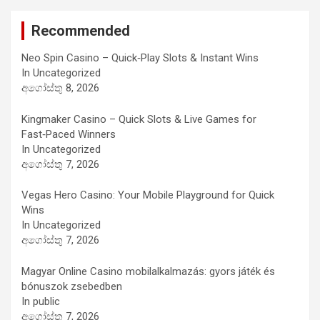
Recommended
Neo Spin Casino – Quick‑Play Slots & Instant Wins
In Uncategorized
අගෝස්තු 8, 2026
Kingmaker Casino – Quick Slots & Live Games for
Fast‑Paced Winners
In Uncategorized
අගෝස්තු 7, 2026
Vegas Hero Casino: Your Mobile Playground for Quick
Wins
In Uncategorized
අගෝස්තු 7, 2026
Magyar Online Casino mobilalkalmazás: gyors játék és
bónuszok zsebedben
In public
අගෝස්තු 7, 2026