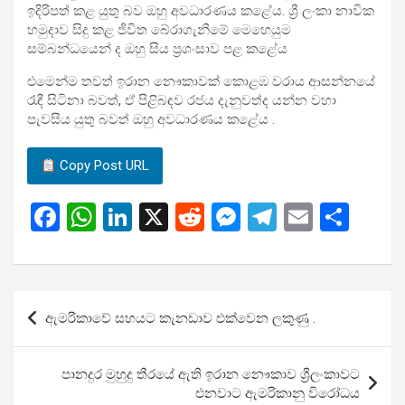
ඉදිරිපත් කළ යුතු බව ඔහු අවධාරණය කළේය. ශ්‍රී ලංකා නාවික
හමුදාව සිදු කළ ජීවිත බේරාගැනීමේ මෙහෙයුම
සම්බන්ධයෙන් ද ඔහු සිය ප්‍රශංසාව පළ කළේය
එමෙන්ම තවත් ඉරාන නෞකාවක් කොළඹ වරාය ආසන්නයේ
රැඳී සිටිනා බවත්, ඒ පිළිබඳව රජය දැනුවත්ද යන්න වහා
පැවසිය යුතු බවත් ඔහු අවධාරණය කළේය .
Copy Post URL
F
W
Li
X
R
M
T
E
S
a
h
n
e
es
el
m
h
ce
at
ke
d
se
e
ail
ar
b
s
dI
di
n
gr
e
ලිපි
ඇමරිකාවේ සහයට කැනඩාව එක්වෙන ලකුණු .
o
A
n
t
g
a
යාත්‍රණය
o
p
er
m
පානදුර මුහුදු තීරයේ ඇති ඉරාන නෞකාව ශ්‍රීලංකාවට
k
p
එනවාට ඇමරිකානු විරෝධය