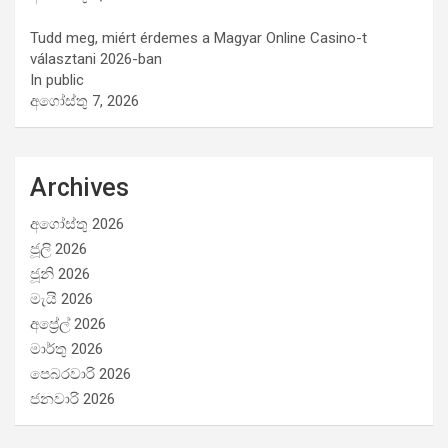
Tudd meg, miért érdemes a Magyar Online Casino-t
választani 2026-ban
In public
අගෝස්තු 7, 2026
Archives
අගෝස්තු 2026
ජූලි 2026
ජූනි 2026
මැයි 2026
අප්‍රේල් 2026
මාර්තු 2026
පෙබරවාරි 2026
ජනවාරි 2026