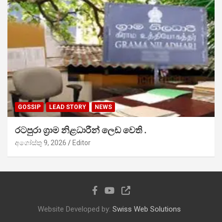
GOSSIP
LEAD STORY
NEWS
රටපුරා ග්‍රාම නිළධාරීන් ලෙඩ වෙති .
අගෝස්තු 9, 2026
Editor
Website Developed by:
Swiss Web Solutions