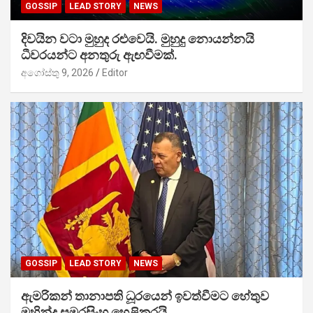
GOSSIP
LEAD STORY
NEWS
දිවයින වටා මුහුද රළුවෙයි. මුහුදු නොයන්නයි
ධීවරයන්ට අනතුරු ඇඟවීමක්.
අගෝස්තු 9, 2026
Editor
GOSSIP
LEAD STORY
NEWS
ඇමරිකන් තානාපති ධූරයෙන් ඉවත්වීමට හේතුව
මහින්ද සමරසිංහ හෙළිකරයි