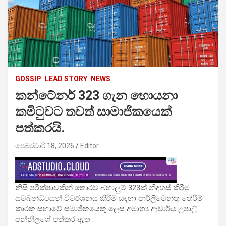
GOSSIP
LEAD STORY
NEWS
කන්ටේනර් 323 ගැන හොයනා
කමිටුවට තවත් සාමාජිකයෙක්
පත්කරයි.
පෙබරවාරි 18, 2026
Editor
නිසි පරීක්ෂාවකින් තොරව බහාලුම් 323ක් නිදහස් කිරීම
සම්බන්ධයෙන් විමර්ශනය කිරීම සඳහා පාර්ලිමේන්තු තේරීම්
කාරක සභාවේ සමාජිකයෙකු ලෙස අමාත්‍ය ආචාර්ය උපාලි
පන්නිලගේ පත්කර ඇත .