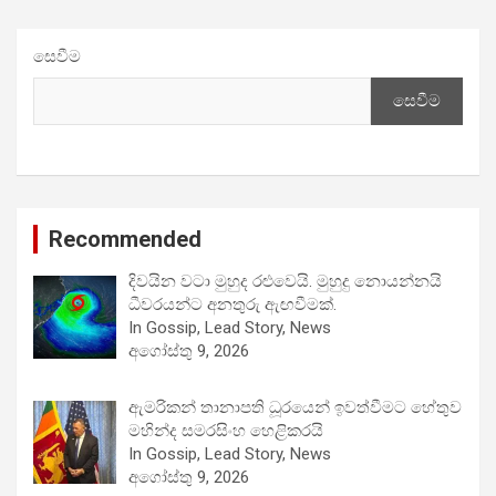
සෙවීම
සෙවීම
Recommended
දිවයින වටා මුහුද රළුවෙයි. මුහුදු නොයන්නයි
ධීවරයන්ට අනතුරු ඇඟවීමක්.
In Gossip, Lead Story, News
අගෝස්තු 9, 2026
ඇමරිකන් තානාපති ධූරයෙන් ඉවත්වීමට හේතුව
මහින්ද සමරසිංහ හෙළිකරයි
In Gossip, Lead Story, News
අගෝස්තු 9, 2026