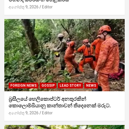
අගෝස්තු 9, 2026
Editor
FOREIGN NEWS
GOSSIP
LEAD STORY
NEWS
බ්‍රසීලයේ හෙලිකොප්ටර් අනතුරකින්
කොලොම්බියානු කාන්තාවන් තිදෙනෙක් මරුට.
අගෝස්තු 9, 2026
Editor