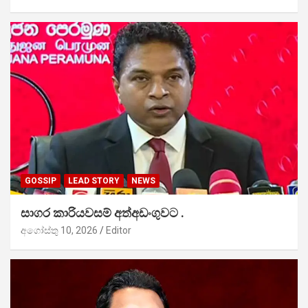
GOSSIP
LEAD STORY
NEWS
සාගර කාරියවසම් අත්අඩංගුවට .
අගෝස්තු 10, 2026
Editor