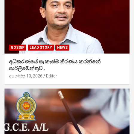
GOSSIP
LEAD STORY
NEWS
අධිකරණයේ සැකැස්ම තීරණය කරන්නේ
පාර්ලිමේන්තුව .
අගෝස්තු 10, 2026
Editor