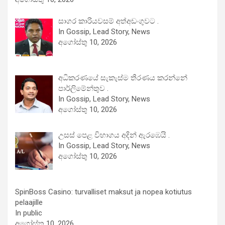
සාගර කාරියවසම් අත්අඩංගුවට .
In Gossip, Lead Story, News
අගෝස්තු 10, 2026
අධිකරණයේ සැකැස්ම තීරණය කරන්නේ
පාර්ලිමේන්තුව .
In Gossip, Lead Story, News
අගෝස්තු 10, 2026
උසස් පෙළ විභාගය අදින් ඇරඹෙයි .
In Gossip, Lead Story, News
අගෝස්තු 10, 2026
SpinBoss Casino: turvalliset maksut ja nopea kotiutus
pelaajille
In public
අගෝස්තු 10, 2026