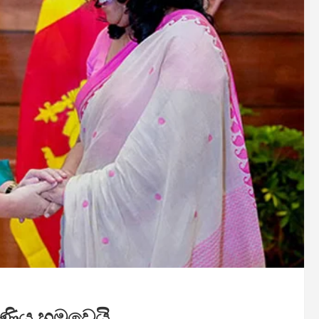
ිණිය හමුවෙයි.