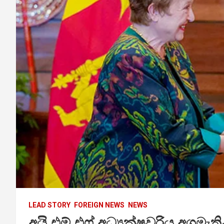
LEAD STORY
FOREIGN NEWS
NEWS
අයි.එම්.එෆ් අධ්‍යක්ෂවරිය අගමැත