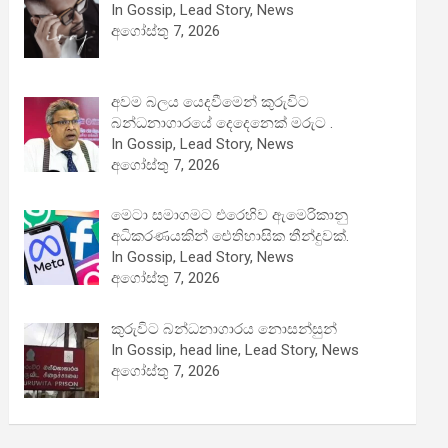
In Gossip, Lead Story, News
අගෝස්තු 7, 2026
අවම බලය යෙදවීමෙන් කුරුවිට
බන්ධනාගාරයේ දෙදෙනෙක් මරුට .
In Gossip, Lead Story, News
අගෝස්තු 7, 2026
මෙටා සමාගමට එරෙහිව ඇමෙරිකානු
අධිකරණයකින් ඓතිහාසික තීන්දුවක්.
In Gossip, Lead Story, News
අගෝස්තු 7, 2026
කුරුවිට බන්ධනාගාරය නොසන්සුන්
In Gossip, head line, Lead Story, News
අගෝස්තු 7, 2026