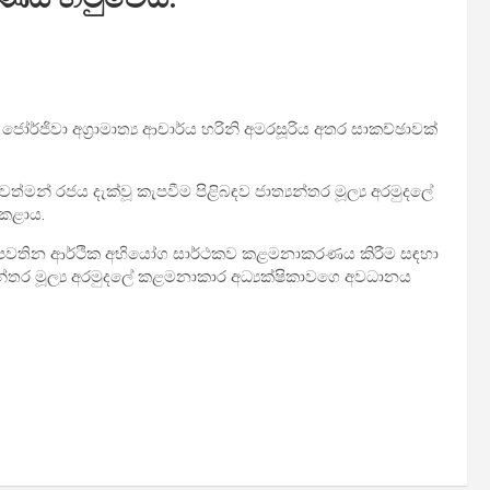
ා ජෝර්ජිවා අග්‍රාමාත්‍ය ආචාර්ය හරිනි අමරසූරිය අතර සාකච්ඡාවක්
වත්මන් රජය දැක්වූ කැපවීම පිළිබඳව ජාත්‍යන්තර මූල්‍ය අරමුදලේ
ළ කළාය.
හමුවේ පවතින ආර්ථික අභියෝග සාර්ථකව කළමනාකරණය කිරීම සඳහා
‍යන්තර මූල්‍ය අරමුදලේ කළමනාකාර අධ්‍යක්ෂිකාවගෙ අවධානය