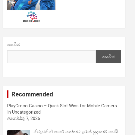
සෙවීම
සෙවීම
Recommended
PlayCroco Casino – Quick Slot Wins for Mobile Gamers
In Uncategorized
අගෝස්තු 7, 2026
නිරුවතින් පාරේ යන්නට ඉරාජ් සූදානම් වෙයි.