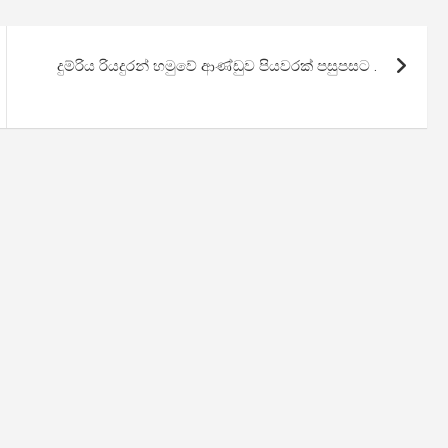
දුම්රිය රියදුරන් හමුවේ ආණ්ඩුව පියවරක් පසුපසට .