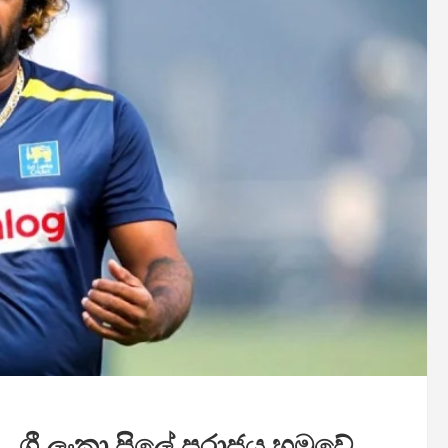
 ශ්‍රී ලංකා පිලේ පරාජය හමුවේ