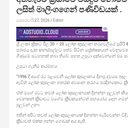
ලසිත් මාලිංගගෙන් පණිවිඩයක් .
පෙබරවාරි 27, 2026
Editor
ශ්‍රී ලංකා ක්‍රිකට් පිල 20 – 20 ලෝක කුසලාන තරගවලියේ සුපි
පරාජය දැක කනස්සල්ලට පත්ව සිටින ප්‍රේක්ෂකයන් වෙනුවෙන් ශ්‍ර
ගිණුමේ සටහනක් තබා තිබේ. පහත උපුටා දක්වෙන්නේ එම ස
උපුටා ගැනීම ආරම්භය .
“1996 දී අපේ රට පළවෙනි ලෝක කුසලානය දිනපු දවසෙ ඉද
ඇවිත් ලෝක කුසලාන හතරක අවසාන තරගය පරදිනකොට ක්‍රීඩා
ඒත් මගේ රටට තවත් ලෝක කුසලානයක් දිනන්න පුලුවන් කියල
වෙනකන් ක්‍රීඩාවට වගේම ක්‍රීඩකයන්ටත් සහයෝය දෙන ගමන් අ
පුලුවන් උනා.
ඉතින් අපිට තවත් ලෝක කුසලානයක් දිනන්න බැරිවෙන්න විදියක් න
ක්‍රීඩාවත් එක්ක ඉන්න ගොඩක් අය ඇති.