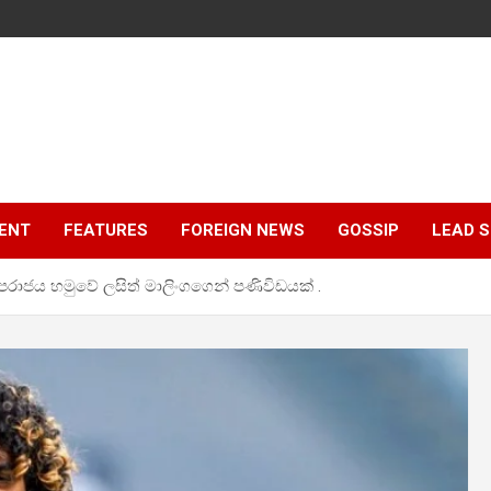
ENT
FEATURES
FOREIGN NEWS
GOSSIP
LEAD 
ලේ පරාජය හමුවේ ලසිත් මාලිංගගෙන් පණිවිඩයක් .