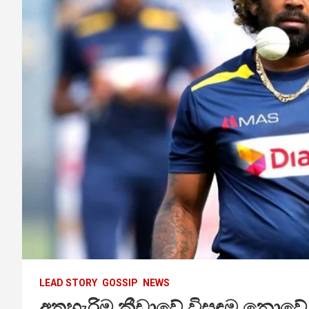
LEAD STORY
GOSSIP
NEWS
අතහැරිම ක්‍රීඩාවේ විසඳුම නොවේ .