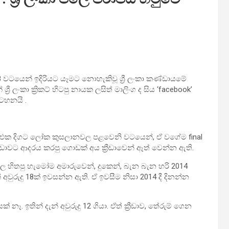
රි 8 වටයෙන් ඉදිරියට යෑමට නොහැකිවූ ශ්‍රී ලංකා කණ්ඩායමේ
ී ලංකා ක්‍රිකට් හිටපු නායක ලසිත් මාලිංග ද සිය ‘facebook’
ටහනයි .
ල එක දිගට ලෝක කුසලානවල පළවෙනි වටයෙන්, ඒ වගේම final
වට ආදරය කරපු ගොඩක් අය ක්‍රීඩාවෙන් ඈත් වෙන්න ඇති.
 හිතපු හැමෝම අමාරුවෙන්, දුකෙන්, බැන බැන හරි 2014
වුරුදු 18ක් ඉවසන්න ඇති. ඒ ඉවසීම නිසා 2014 දී දිනන්න
ෑ. ඉතින් දැන් අවුරුදු 12 ගියා. ඒත් ක්‍රීඩාව, තේරුම් ගෙන