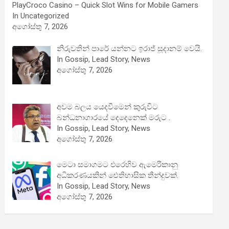
PlayCroco Casino – Quick Slot Wins for Mobile Gamers
In Uncategorized
අගෝස්තු 7, 2026
නිරුවතින් පාරේ යන්නට ඉරාජ් සූදානම් වෙයි.
In Gossip, Lead Story, News
අගෝස්තු 7, 2026
අවම බලය යෙදවීමෙන් කුරුවිට
බන්ධනාගාරයේ දෙදෙනෙක් මරුට .
In Gossip, Lead Story, News
අගෝස්තු 7, 2026
මෙටා සමාගමට එරෙහිව ඇමෙරිකානු
අධිකරණයකින් ඓතිහාසික තීන්දුවක්.
In Gossip, Lead Story, News
අගෝස්තු 7, 2026