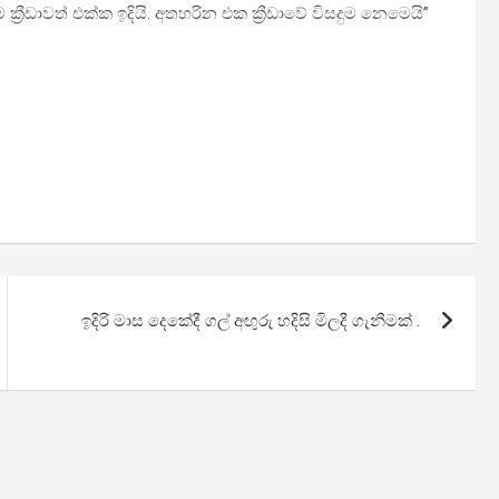
ඩාවත් එක්ක ඉදියි. අතහරින එක ක්‍රීඩාවේ විසදුම නෙමෙයි”
ඉදිරි මාස දෙකේදී ගල් අඟුරු හදිසි මිලදී ගැනීමක් .