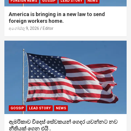
FOREIGN NEWS
GOSSIP
LEAD STORY
NEWS
America is bringing in a new law to send
foreign workers home.
අගෝස්තු 9, 2026
Editor
GOSSIP
LEAD STORY
NEWS
ඇමරිකාව විදෙස් සේවකයන් ගෙදර යවන්නට නව
නීතියක් ගෙන එයි .