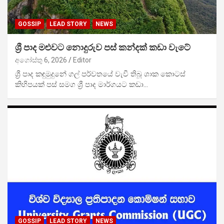
GOSSIP
LEAD STORY
NEWS
ශ්‍රී පාද මළුවට නොදුරුව පස් කන්දක් කඩා වැටේ
අගෝස්තු 6, 2026
Editor
ශ්‍රී පාද කඳුමුදුනේ ගල් පර්වතයේ වැවී තිබූ ශාක කොටස්
කිහිපයක් පස් සමග ශ්‍රී පාද මාර්ගයට කඩා…
GOSSIP
LEAD STORY
NEWS