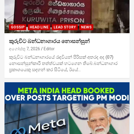
GOSSIP
HEAD LINE
LEAD STORY
NEWS
කුරුවිට බන්ධනාගාරය නොසන්සුන්
අගෝස්තු 7, 2026
Editor
කුරුවිට බන්ධනාගාරයේ රැඳවියන් පිරිසක් අතරද අද (07)
නොසන්සුන්කාරී තත්ත්වයක් හටගෙන තිබේ.බන්ධනාගාර
ප්‍රකාශයෙකු සඳහන් කර සිටියේ, ඊයේ…