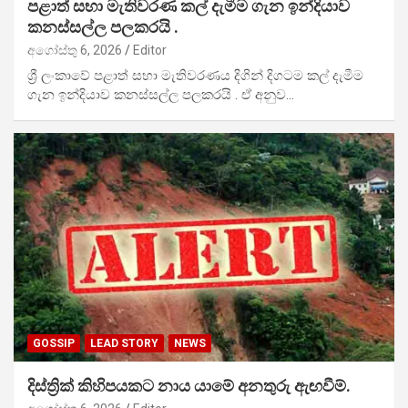
පළාත් සභා මැතිවරණ කල් දැමීම ගැන ඉන්දියාව
කනස්සල්ල පලකරයි .
අගෝස්තු 6, 2026
Editor
ශ්‍රී ලංකාවේ පළාත් සභා මැතිවරණය දිගින් දිගටම කල් දැමීම
ගැන ඉන්දියාව කනස්සල්ල පලකරයි . ඒ අනුව…
GOSSIP
LEAD STORY
NEWS
දිස්ත්‍රික් කිහිපයකට නාය යාමේ අනතුරු ඇඟවීම්.