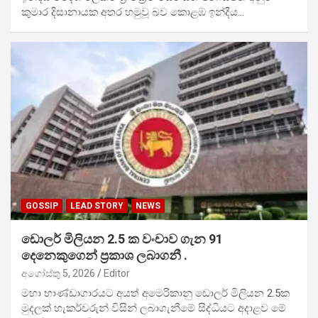
කුමාර දිසානායක අතර හමුවූ බව කොළඹ ඉන්දීය…
GOSSIP
LEAD STORY
NEWS
ඩොලර් මිලියන 2.5 ක වංචාව ගැන 91
දෙනෙකුගෙන් ප්‍රකාශ ලබාගනී .
අගෝස්තු 5, 2026
Editor
මහා භාණ්ඩාගාරයට අයත් අමෙරිකානු ඩොලර් මිලියන 2.5ක
මුදලක් හැකර්වරුන් විසින් ලබාගැනීමේ සිද්ධියට අදාළව මේ