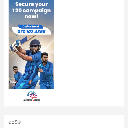
සෙවීම