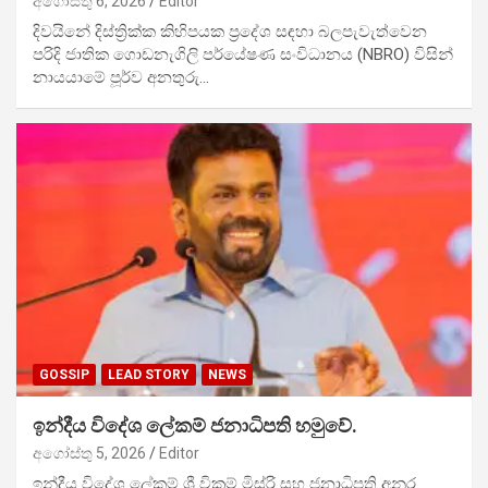
අගෝස්තු 6, 2026
Editor
දිවයිනේ දිස්ත්‍රික්ක කිහිපයක ප්‍රදේශ සඳහා බලපැවැත්වෙන
පරිදි ජාතික ගොඩනැගිලි පර්යේෂණ සංවිධානය (NBRO) විසින්
නායයාමේ පූර්ව අනතුරු…
GOSSIP
LEAD STORY
NEWS
ඉන්දීය විදේශ ලේකම් ජනාධිපති හමුවේ.
අගෝස්තු 5, 2026
Editor
ඉන්දීය විදේශ ලේකම් ශ්‍රී වික්‍රම් මිස්රි සහ ජනාධිපති අනුර