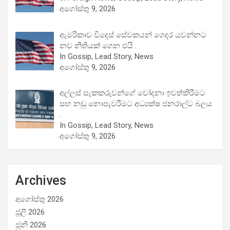
අගෝස්තු 9, 2026
ඇමරිකාව විදෙස් සේවකයන් ගෙදර යවන්නට
නව නීතියක් ගෙන එයි .
In Gossip, Lead Story, News
අගෝස්තු 9, 2026
අල්ලස් සැකකරුවන්ගේ චෝදනා ඉවත්කිරීමට
සහ නඩු නොපැවරීමට අධ්‍යක්ෂ ජනරාල්ට බලය
.
In Gossip, Lead Story, News
අගෝස්තු 9, 2026
Archives
අගෝස්තු 2026
ජූලි 2026
ජූනි 2026