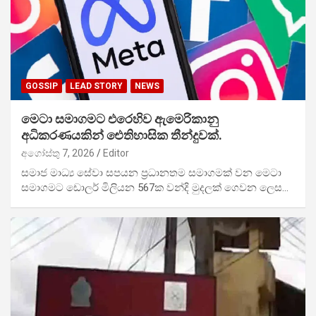
GOSSIP
LEAD STORY
NEWS
මෙටා සමාගමට එරෙහිව ඇමෙරිකානු
අධිකරණයකින් ඓතිහාසික තීන්දුවක්.
අගෝස්තු 7, 2026
Editor
සමාජ මාධ්‍ය සේවා සපයන ප්‍රධානතම සමාගමක් වන මෙටා
සමාගමට ඩොලර් මිලියන 567ක වන්දි මුදලක් ගෙවන ලෙස…