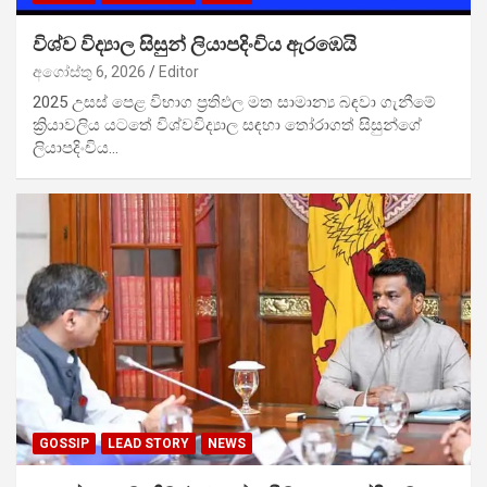
විශ්ව විද්‍යාල සිසුන් ලියාපදිංචිය ඇරඹෙයි
අගෝස්තු 6, 2026
Editor
2025 උසස් පෙළ විභාග ප්‍රතිඵල මත සාමාන්‍ය බඳවා ගැනීමේ
ක්‍රියාවලිය යටතේ විශ්වවිද්‍යාල සඳහා තෝරාගත් සිසුන්ගේ
ලියාපදිංචිය…
GOSSIP
LEAD STORY
NEWS