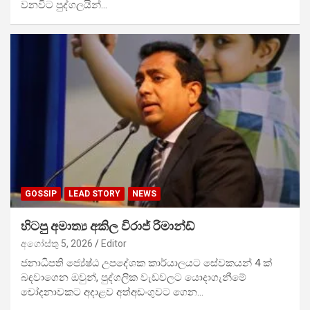
වනවිට පුද්ගලයින්…
GOSSIP
LEAD STORY
NEWS
හිටපු අමාත්‍ය අකිල විරාජ් රිමාන්ඩ්
අගෝස්තු 5, 2026
Editor
ජනාධිපති ජ්‍යේෂ්ඨ උපදේශක කාර්යාලයට සේවකයන් 4 ක්
බඳවාගෙන ඔවුන්, පුද්ගලික වැඩවලට යොදාගැනීමේ
චෝදනාවකට අදාළව අත්අඩංගුවට ගෙන…