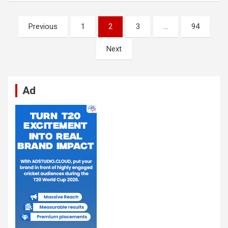
Posts
Previous
1
2
3
…
94
pagination
Next
Ad