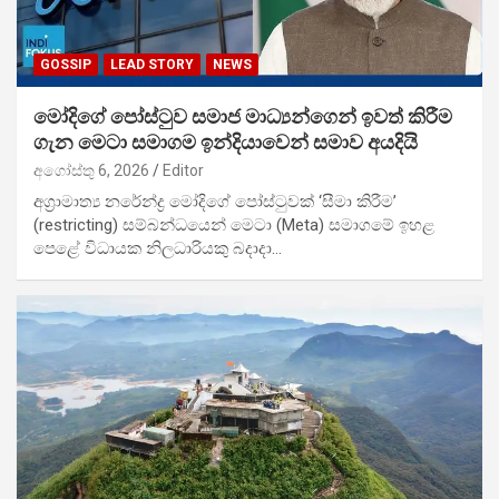
GOSSIP
LEAD STORY
NEWS
මෝදිගේ පෝස්ටුව සමාජ මාධ්‍යන්ගෙන් ඉවත් කිරීම
ගැන මෙටා සමාගම ඉන්දියාවෙන් සමාව අයදියි
අගෝස්තු 6, 2026
Editor
අග්‍රාමාත්‍ය නරේන්ද්‍ර මෝදිගේ පෝස්ටුවක් ‘සීමා කිරීම’
(restricting) සම්බන්ධයෙන් මෙටා (Meta) සමාගමේ ඉහළ
පෙළේ විධායක නිලධාරියකු බදාදා…